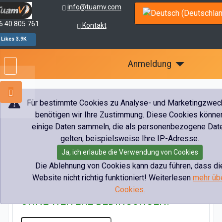
info@tuamv.com
Sprache auswählen
 40 805 761
Kontakt
Likes 3.9K
Anmeldung
Für bestimmte Cookies zu Analyse- und Marketingzwec
benötigen wir Ihre Zustimmung. Diese Cookies könne
Aktuelle Seite:
Startseite
VIP-Transport
einige Daten sammeln, die als personenbezogene Dat
gelten, beispielsweise Ihre IP-Adresse.
Ja, ich erlaube die Verwendung von Cookies
Die Ablehnung von Cookies kann dazu führen, dass di
Website nicht richtig funktioniert! Weiterlesen
mehr üb
FORDERN SIE EIN ANGEBOT AN
Cookies.
OHNE WEITERE BEDINGUNGEN!