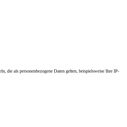
 die als personenbezogene Daten gelten, beispielsweise Ihre IP-