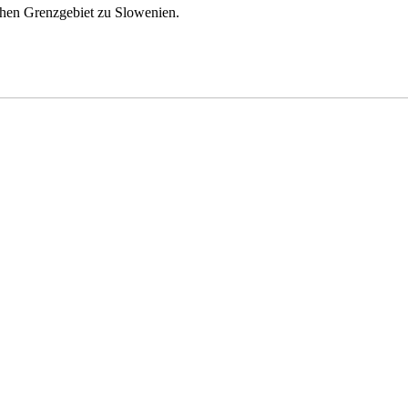
schen Grenzgebiet zu Slowenien.