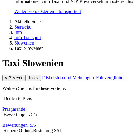
Informationen zum Taxi- und VIP-Privatverkehr im österreichi
Weiterlesen: Österreich transportiert
Aktuelle Seite:
Startseite
Info
Info Transport
Slowenien
Taxi Slowenien
Taxi Slowenien
Diskussion und Meinungen
Fahrzeugflotte
VIP-Menü
Index
Wählen Sie uns für diese Vorteile:
Der beste Preis
Präsgarantie!
Bewertungen: 5/5
Bewertungen: 5/5
Sichere Online-Bestellung SSL