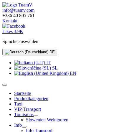
info@tuamv.com
+386 40 805 761
Kontakt
Likes 3.9K
Sprache auswählen
DE
IT
SL
EN
Startseite
Produktkategorien
Taxi
VIP-Transport
Tourismus
Slowenien Weintouren
Info
Info Transport