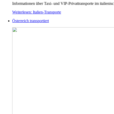
Informationen über Taxi- und VIP-Privattransporte im italieni
Weiterlesen: Italien-Transporte
Österreich transportiert