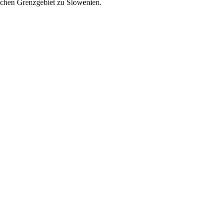
schen Grenzgebiet zu Slowenien.