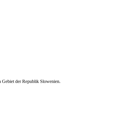
n Gebiet der Republik Slowenien.