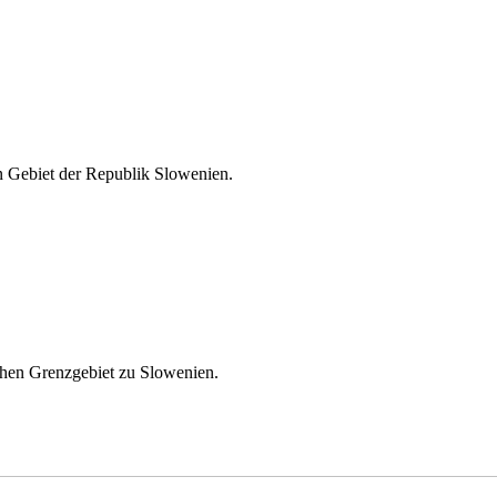
n Gebiet der Republik Slowenien.
schen Grenzgebiet zu Slowenien.