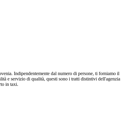
Slovenia. Indipendentemente dal numero di persone, ti forniamo il
 e servizio di qualità, questi sono i tratti distintivi dell'agenzia
to in taxi.