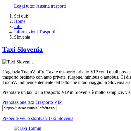
Leggi tutto: Austria trasporti
Sei qui:
Home
Info
Informazioni Trasporti
Slovenia
Taxi Slovenia
L'agenzia TuamV offre Taxi e trasporto privato VIP con i quali possiamo
trasporto ordinato con auto privata, furgone, minibus o autobus. Ci disti
TuamV. Indipendentemente dal fatto che il tuo viaggio in Slovenia sia di
Prenotare un taxi o un trasporto VIP in Slovenia è molto semplice, visi
Prenotazione taxi
Trasporto VIP
Preberite več o storitvah Taxi Slovenia