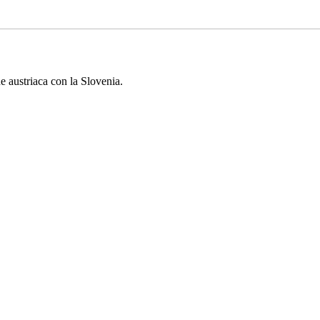
e austriaca con la Slovenia.