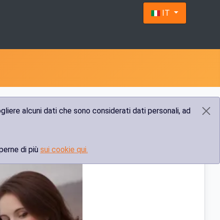
Seleziona la tua 
IT
liere alcuni dati che sono considerati dati personali, ad
perne di più
sui cookie qui.