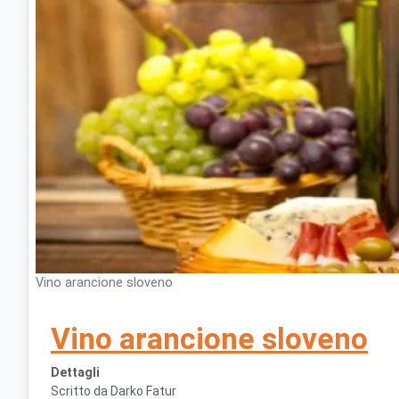
Vino arancione sloveno
Vino arancione sloveno
Dettagli
Scritto da
Darko Fatur