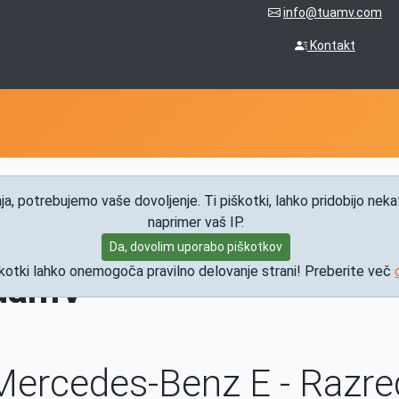
info@tuamv.com
Kontakt
a, potrebujemo vaše dovoljenje. Ti piškotki, lahko pridobijo neka
naprimer vaš IP.
Mercedes-Benz E-razred
Da, dovolim uporabo piškotkov
škotki lahko onemogoča pravilno delovanje strani! Preberite več
TuamV
Mercedes-Benz E - Razre