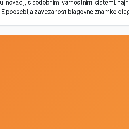
dju inovacij, s sodobnimi varnostnimi sistemi, n
ed E pooseblja zavezanost blagovne znamke elega