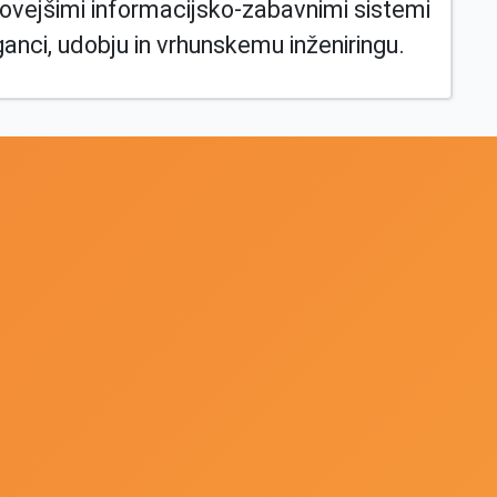
ajnovejšimi informacijsko-zabavnimi sistemi
nci, udobju in vrhunskemu inženiringu.