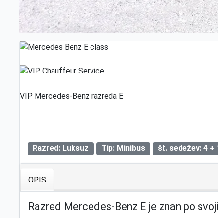
VIP Mercedes-Benz razreda E
Razred: Luksuz
Tip: Minibus
št. sedežev: 4 + 
OPIS
Razred Mercedes-Benz E je znan po svoji ko