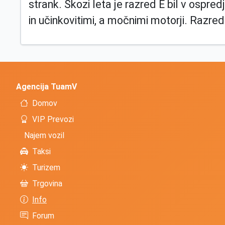
strank. Skozi leta je razred E bil v ospre
in učinkovitimi, a močnimi motorji. Razr
Agencija TuamV
Domov
VIP Prevozi
Najem vozil
Taksi
Turizem
Trgovina
Info
Forum