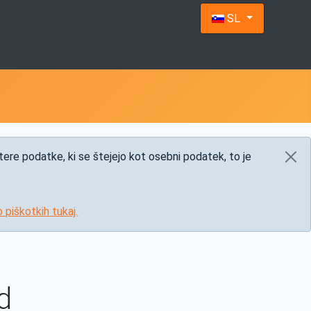
Izberite vaš jezik
SL
tere podatke, ki se štejejo kot osebni podatek, to je
o piškotkih tukaj.
d