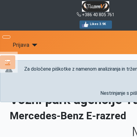
+386 40 805 761
Likes 3.9K
Prijava
Za določene piškotke z namenom analiziranja in trženj
Nahajate se:
Domov
Info
Info prevozi
Vozni park
Nestrinjanje s pi
Vozni park agencije 
Mercedes-Benz E-razred