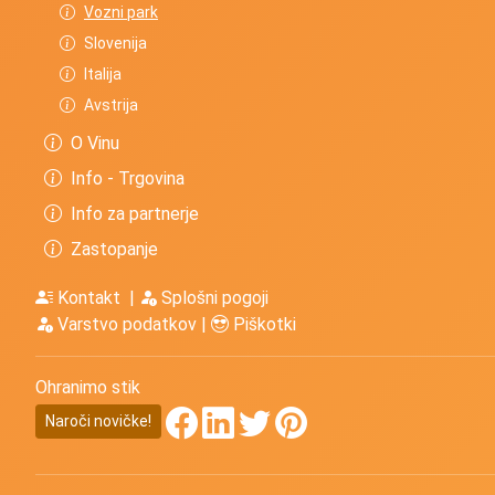
Več o: Info prevozi
Vozni park
Slovenija
Italija
Avstrija
O Vinu
Info - Trgovina
Info za partnerje
Zastopanje
Kontakt
|
Splošni pogoji
Varstvo podatkov
|
Piškotki
Ohranimo stik
Naroči novičke!