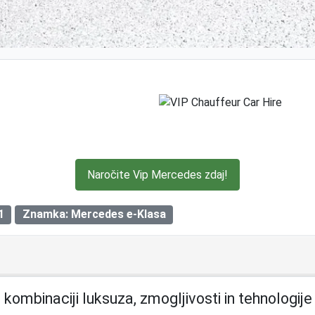
Naročite Vip Mercedes zdaj!
1
Znamka: Mercedes e-Klasa
mbinaciji luksuza, zmogljivosti in tehnologije i