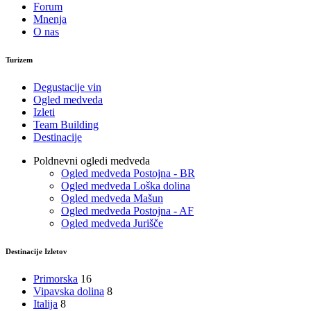
Forum
Mnenja
O nas
Turizem
Degustacije vin
Ogled medveda
Izleti
Team Building
Destinacije
Poldnevni ogledi medveda
Ogled medveda Postojna - BR
Ogled medveda Loška dolina
Ogled medveda Mašun
Ogled medveda Postojna - AF
Ogled medveda Jurišče
Destinacije Izletov
Primorska
16
Vipavska dolina
8
Italija
8