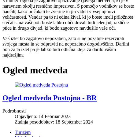
Vrhunec ogleda je zagotovo opazovanje rjavega medveda, ki je v
naravnem okolju resnično impresiven. S pomočjo vodnikov se boste
naučili, kako pričakati te zverine in jih videti v vsej njihovi
veličastnosti. Vendar pa to ni edina žival, ki jo boste imeli priložnost
srečati - na vaši poti boste lahko občudovali tudi jelenjad, različne
ptice in drugo divjad, ki bodo zagotovo navdušile vaše oči.
Vaš izlet bo zagotovo nepozaben, zato si ne pozabite rezervirati
svojega mesta in se odpraviti na nepozabno dogodivščino. Darilni
bon za ta izlet pa je lahko tudi odlična ideja za darilo vašim
najdražjim.
Ogled medveda
Ogled medveda Postojna - BR
Podrobnosti
Objavljeno: 14 Februar 2023
Zadnja posodobitev: 18 September 2024
Turizem