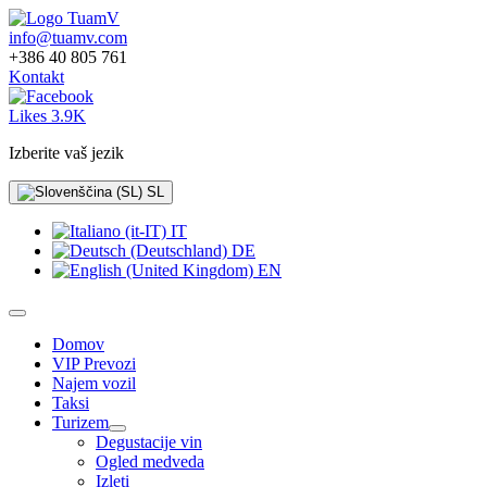
info@tuamv.com
+386 40 805 761
Kontakt
Likes 3.9K
Izberite vaš jezik
SL
IT
DE
EN
Domov
VIP Prevozi
Najem vozil
Taksi
Turizem
Degustacije vin
Ogled medveda
Izleti