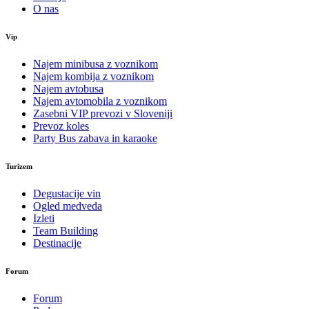
O nas
Vip
Najem minibusa z voznikom
Najem kombija z voznikom
Najem avtobusa
Najem avtomobila z voznikom
Zasebni VIP prevozi v Sloveniji
Prevoz koles
Party Bus zabava in karaoke
Turizem
Degustacije vin
Ogled medveda
Izleti
Team Building
Destinacije
Forum
Forum