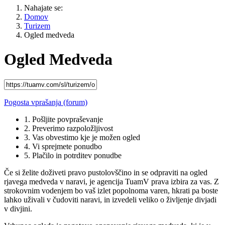
Nahajate se:
Domov
Turizem
Ogled medveda
Ogled Medveda
Pogosta vprašanja (forum)
1. Pošljite povpraševanje
2. Preverimo razpoložljivost
3. Vas obvestimo kje je možen ogled
4. Vi sprejmete ponudbo
5. Plačilo in potrditev ponudbe
Če si želite doživeti pravo pustolovščino in se odpraviti na ogled
rjavega medveda v naravi, je agencija TuamV prava izbira za vas. Z
strokovnim vodenjem bo vaš izlet popolnoma varen, hkrati pa boste
lahko uživali v čudoviti naravi, in izvedeli veliko o življenje divjadi
v divjini.