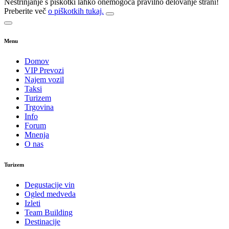
Nestrinjanje s piškotki lahko onemogoča pravilno delovanje strani!
Preberite več
o piškotkih tukaj.
Menu
Domov
VIP Prevozi
Najem vozil
Taksi
Turizem
Trgovina
Info
Forum
Mnenja
O nas
Turizem
Degustacije vin
Ogled medveda
Izleti
Team Building
Destinacije