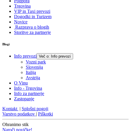
Podpora
Trgovina
VIP in Taxi prevozi
Dogodki in Turizem
Novice
Razprava o blogih
Storitve za partnerje
Blogi
Info prevozi
Več o: Info prevozi
Vozni park
Slovenija
Italija
Avstrija
O Vinu
Info - Trgovina
Info za partnerje
Zastopanje
Kontakt
|
Splošni pogoji
Varstvo podatkov
|
Piškotki
Ohranimo stik
Naroči novičke!