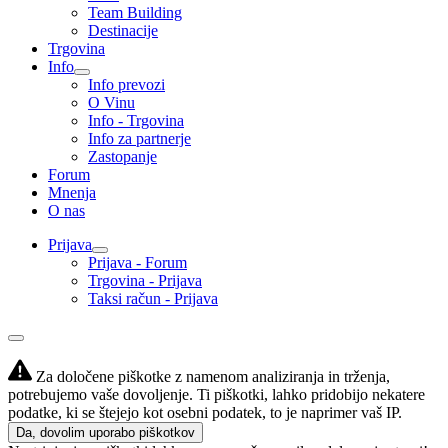
Team Building
Destinacije
Trgovina
Info
Info prevozi
O Vinu
Info - Trgovina
Info za partnerje
Zastopanje
Forum
Mnenja
O nas
Prijava
Prijava - Forum
Trgovina - Prijava
Taksi račun - Prijava
Za določene piškotke z namenom analiziranja in trženja,
potrebujemo vaše dovoljenje. Ti piškotki, lahko pridobijo nekatere
podatke, ki se štejejo kot osebni podatek, to je naprimer vaš IP.
Da, dovolim uporabo piškotkov