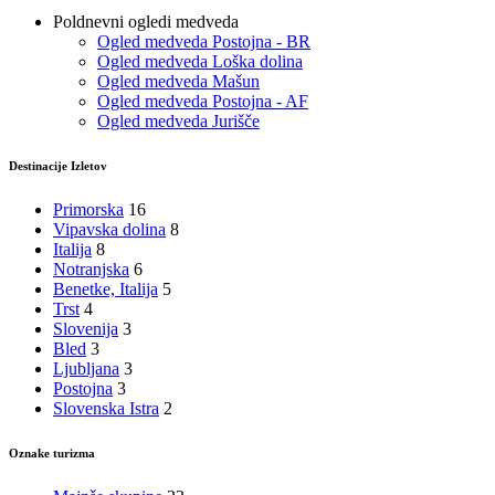
Poldnevni ogledi medveda
Ogled medveda Postojna - BR
Ogled medveda Loška dolina
Ogled medveda Mašun
Ogled medveda Postojna - AF
Ogled medveda Jurišče
Destinacije Izletov
Primorska
16
Vipavska dolina
8
Italija
8
Notranjska
6
Benetke, Italija
5
Trst
4
Slovenija
3
Bled
3
Ljubljana
3
Postojna
3
Slovenska Istra
2
Oznake turizma