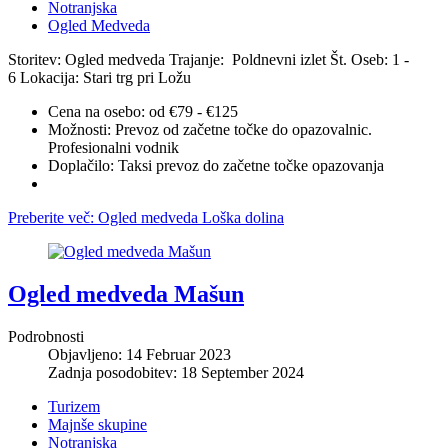
Notranjska
Ogled Medveda
Storitev: Ogled medveda
Trajanje: Poldnevni izlet
Št. Oseb: 1 -
6
Lokacija: Stari trg pri Ložu
Cena na osebo:
od €79 - €125
Možnosti:
Prevoz od začetne točke do opazovalnic.
Profesionalni vodnik
Doplačilo:
Taksi prevoz do začetne točke opazovanja
Preberite več: Ogled medveda Loška dolina
Ogled medveda Mašun
Podrobnosti
Objavljeno: 14 Februar 2023
Zadnja posodobitev: 18 September 2024
Turizem
Majnše skupine
Notranjska