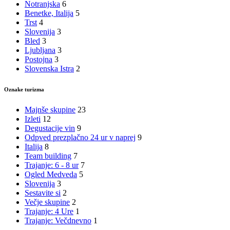
Notranjska
6
Benetke, Italija
5
Trst
4
Slovenija
3
Bled
3
Ljubljana
3
Postojna
3
Slovenska Istra
2
Oznake turizma
Majnše skupine
23
Izleti
12
Degustacije vin
9
Odpved prezplačno 24 ur v naprej
9
Italija
8
Team building
7
Trajanje: 6 - 8 ur
7
Ogled Medveda
5
Slovenija
3
Sestavite si
2
Večje skupine
2
Trajanje: 4 Ure
1
Trajanje: Večdnevno
1