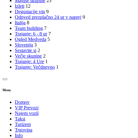
Majnše skupine
23
Izleti
12
Degustacije vin
9
Odpved prezplačno 24 ur v naprej
9
Italija
8
Team building
7
Trajanje: 6 - 8 ur
7
Ogled Medveda
5
Slovenija
3
Sestavite si
2
Večje skupine
2
Trajanje: 4 Ure
1
Trajanje: Večdnevno
1
Menu
Domov
VIP Prevozi
Najem vozil
Taksi
Turizem
Trgovina
Info