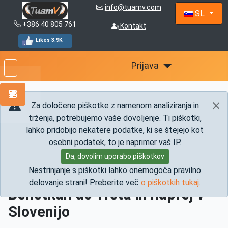
info@tuamv.com
Izberite vaš
SL
+386 40 805 761
Kontakt
Likes 3.9K
Prijava
Za določene piškotke z namenom analiziranja in
trženja, potrebujemo vaše dovoljenje. Ti piškotki,
Nahajate se:
Domov
Info
Info prevozi
Italija
lahko pridobijo nekatere podatke, ki se štejejo kot
Taxi iz Letališča Marko Polo v Benetkah do Trsta in
osebni podatek, to je naprimer vaš IP.
naprej v Slovenijo
Da, dovolim uporabo piškotkov
Nestrinjanje s piškotki lahko onemogoča pravilno
Taxi iz Letališča Marko Polo v
delovanje strani! Preberite več
o piškotkih tukaj.
Benetkah do Trsta in naprej v
Slovenijo