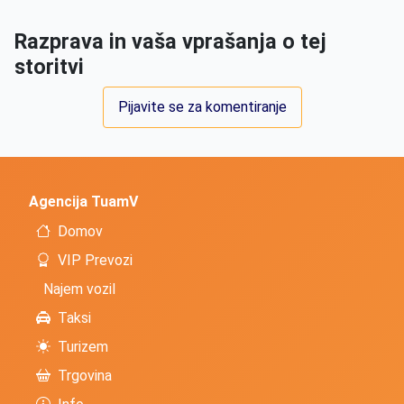
Razprava in vaša vprašanja o tej
storitvi
Pijavite se za komentiranje
Agencija TuamV
Domov
VIP Prevozi
Najem vozil
Taksi
Turizem
Trgovina