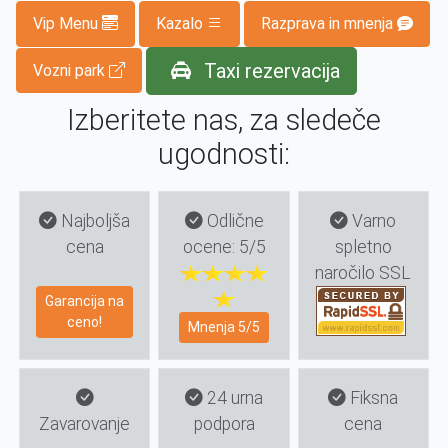
Vip Menu
Kazalo
Razprava in mnenja
Taxi rezervacija
Vozni park
Izberitete nas, za sledeče
ugodnosti:
Najboljša
Odlične
Varno
cena
ocene: 5/5
spletno
naročilo SSL
Garancija na
ceno!
Mnenja 5/5
24 urna
Fiksna
Zavarovanje
podpora
cena