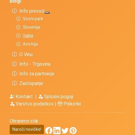
Blogi
Info prevozi
Več o: Info prevozi
Vozni park
Slovenija
Italija
Avstrija
O Vinu
Info - Trgovina
Info za partnerje
Zastopanje
Kontakt
|
Splošni pogoji
Varstvo podatkov
|
Piškotki
Ohranimo stik
Naroči novičke!