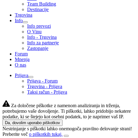
Team Building
Destinacije
Trgovina
Info
Info prevozi
O Vinu
Info - Trgovina
Info za partnerje
Zastopanje
Forum
Mnenja
O nas
Prijava
Prijava - Forum
Trgovina - Prijava
Taksi račun - Prijava
Za določene piškotke z namenom analiziranja in trženja,
potrebujemo vaše dovoljenje. Ti piškotki, lahko pridobijo nekatere
podatke, ki se štejejo kot osebni podatek, to je naprimer vaš IP.
Da, dovolim uporabo piškotkov
Nestrinjanje s piškotki lahko onemogoča pravilno delovanje strani!
Preberite več
o piškotkih tukaj.