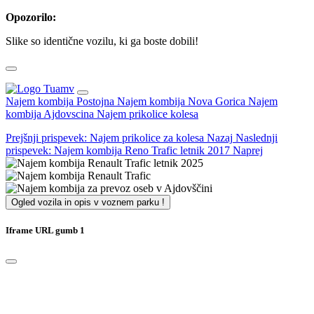
Opozorilo:
Slike so identične vozilu, ki ga boste dobili!
Najem kombija Postojna
Najem kombija Nova Gorica
Najem
kombija Ajdovscina
Najem prikolice kolesa
Prejšnji prispevek: Najem prikolice za kolesa
Nazaj
Naslednji
prispevek: Najem kombija Reno Trafic letnik 2017
Naprej
Ogled vozila in opis v voznem parku !
Iframe URL gumb 1