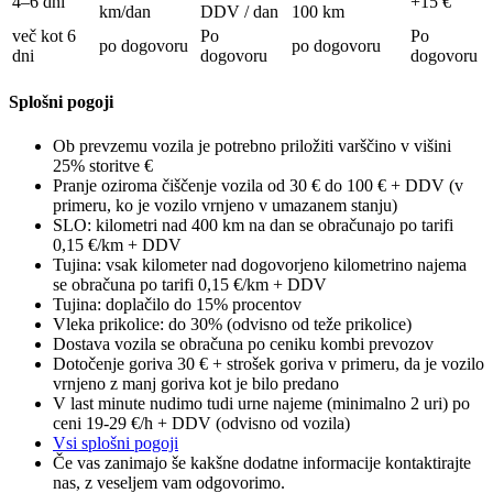
4–6 dni
+15 €
km/dan
DDV / dan
100 km
več kot 6
Po
Po
po dogovoru
po dogovoru
dni
dogovoru
dogovoru
Splošni pogoji
Ob prevzemu vozila je potrebno priložiti varščino v višini
25% storitve €
Pranje oziroma čiščenje vozila od 30 € do 100 € + DDV (v
primeru, ko je vozilo vrnjeno v umazanem stanju)
SLO: kilometri nad 400 km na dan se obračunajo po tarifi
0,15 €/km + DDV
Tujina: vsak kilometer nad dogovorjeno kilometrino najema
se obračuna po tarifi 0,15 €/km + DDV
Tujina: doplačilo do 15% procentov
Vleka prikolice: do 30% (odvisno od teže prikolice)
Dostava vozila se obračuna po ceniku kombi prevozov
Dotočenje goriva 30 € + strošek goriva v primeru, da je vozilo
vrnjeno z manj goriva kot je bilo predano
V last minute nudimo tudi urne najeme (minimalno 2 uri) po
ceni 19-29 €/h + DDV (odvisno od vozila)
Vsi splošni pogoji
Če vas zanimajo še kakšne dodatne informacije kontaktirajte
nas, z veseljem vam odgovorimo.