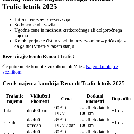
Trafic letnik 2025
Hitra in enostavna rezervacija
Sodoben letnik vozila
Ugodne cene in možnost kratkoročnega ali dolgoročnega
najema
Kombi prejmete čist in s polnim rezervoarjem
– pričakuje se,
da ga tudi vrnete v takem stanju
Rezervirajte kombi Renoult Trafic!
Če potrebujete kombi z voznikom obiščite -
Najem kombija z
voznikom
Cenik najema kombija Renault Trafic letnik 2025
Trajanje
Vključeni
Dodatni
Cena
Doplačilo
najema
kilometri
kilometri
90 € +
vsakih dodatnih
1 dan
do 400 km
+15 €
DDV
100 km
do 400
85 € +
vsakih dodatnih
2–3 dni
+15 €
km/dan
DDV / dan
100 km
do 400
80 € +
vsakih dodatnih