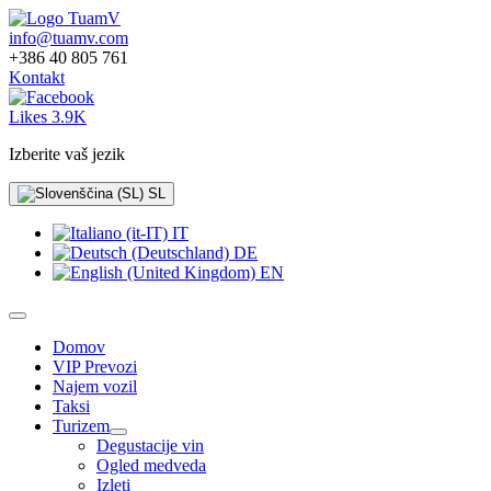
info@tuamv.com
+386 40 805 761
Kontakt
Likes 3.9K
Izberite vaš jezik
SL
IT
DE
EN
Domov
VIP Prevozi
Najem vozil
Taksi
Turizem
Degustacije vin
Ogled medveda
Izleti