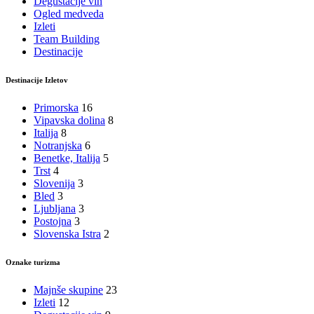
Degustacije vin
Ogled medveda
Izleti
Team Building
Destinacije
Destinacije Izletov
Primorska
16
Vipavska dolina
8
Italija
8
Notranjska
6
Benetke, Italija
5
Trst
4
Slovenija
3
Bled
3
Ljubljana
3
Postojna
3
Slovenska Istra
2
Oznake turizma
Majnše skupine
23
Izleti
12