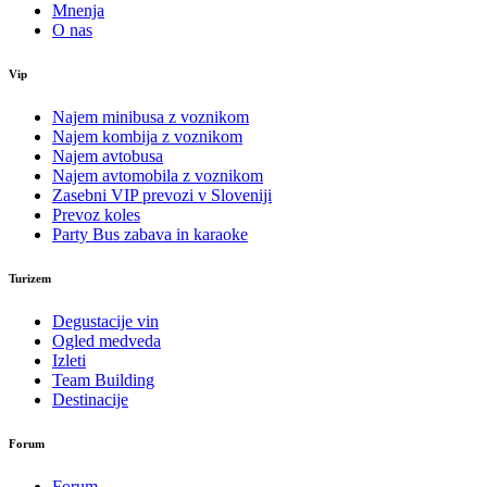
Mnenja
O nas
Vip
Najem minibusa z voznikom
Najem kombija z voznikom
Najem avtobusa
Najem avtomobila z voznikom
Zasebni VIP prevozi v Sloveniji
Prevoz koles
Party Bus zabava in karaoke
Turizem
Degustacije vin
Ogled medveda
Izleti
Team Building
Destinacije
Forum
Forum