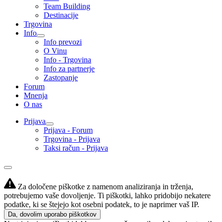
Team Building
Destinacije
Trgovina
Info
Info prevozi
O Vinu
Info - Trgovina
Info za partnerje
Zastopanje
Forum
Mnenja
O nas
Prijava
Prijava - Forum
Trgovina - Prijava
Taksi račun - Prijava
Za določene piškotke z namenom analiziranja in trženja,
potrebujemo vaše dovoljenje. Ti piškotki, lahko pridobijo nekatere
podatke, ki se štejejo kot osebni podatek, to je naprimer vaš IP.
Da, dovolim uporabo piškotkov