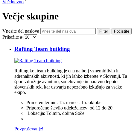
Večdnevno
1
Večje skupine
Vnesite del naslova
Filter
Počistite
Prikažite #
Rafting Team building
Rafting kot team building je ena najbolj vznemirljivih in
adrenalinskih aktivnosti, ki jih lahko izberete v Sloveniji. Ta
šport združuje avanturo, sodelovanje in naravno lepoto
slovenskih rek, kar ustvarja nepozabno izkušnjo za vsako
ekipo.
Primeren termin:
15. marec - 15. oktober
Priporočeno število udeležencev:
od 12 do 20
Lokacija:
Tolmin, dolina Soče
Povpraševanje!