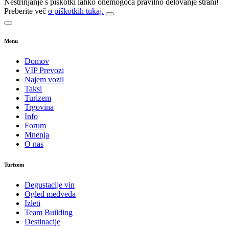
Nestrinjanje s piškotki lahko onemogoča pravilno delovanje strani!
Preberite več
o piškotkih tukaj.
Menu
Domov
VIP Prevozi
Najem vozil
Taksi
Turizem
Trgovina
Info
Forum
Mnenja
O nas
Turizem
Degustacije vin
Ogled medveda
Izleti
Team Building
Destinacije