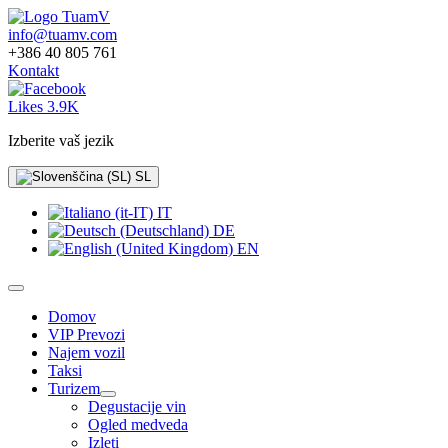
info@tuamv.com
+386 40 805 761
Kontakt
Likes 3.9K
Izberite vaš jezik
SL
IT
DE
EN
Domov
VIP Prevozi
Najem vozil
Taksi
Turizem
Degustacije vin
Ogled medveda
Izleti