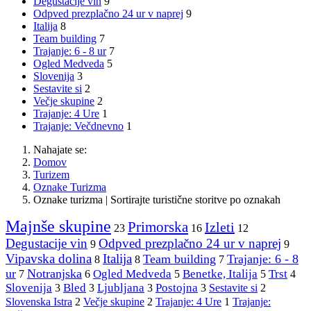
Degustacije vin
9
Odpved prezplačno 24 ur v naprej
9
Italija
8
Team building
7
Trajanje: 6 - 8 ur
7
Ogled Medveda
5
Slovenija
3
Sestavite si
2
Večje skupine
2
Trajanje: 4 Ure
1
Trajanje: Večdnevno
1
Nahajate se:
Domov
Turizem
Oznake Turizma
Oznake turizma | Sortirajte turistične storitve po oznakah
Majnše skupine
Primorska
Izleti
23
16
12
Degustacije vin
Odpved prezplačno 24 ur v naprej
9
9
Vipavska dolina
Italija
Team building
Trajanje: 6 - 8
8
8
7
ur
Notranjska
Ogled Medveda
Benetke, Italija
Trst
7
6
5
5
4
Slovenija
Bled
Ljubljana
Postojna
Sestavite si
3
3
3
3
2
Slovenska Istra
Večje skupine
2
2
Trajanje: 4 Ure
1
Trajanje: