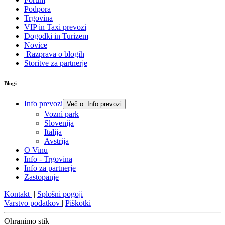
Podpora
Trgovina
VIP in Taxi prevozi
Dogodki in Turizem
Novice
Razprava o blogih
Storitve za partnerje
Blogi
Info prevozi
Več o: Info prevozi
Vozni park
Slovenija
Italija
Avstrija
O Vinu
Info - Trgovina
Info za partnerje
Zastopanje
Kontakt
|
Splošni pogoji
Varstvo podatkov
|
Piškotki
Ohranimo stik