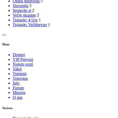
Ogled Medveda
5
Slovenija
3
Sestavite si
2
Večje skupine
2
Trajanje: 4 Ure
1
Trajanje: Večdnevno
1
Menu
Domov
VIP Prevozi
Najem vozil
Taksi
Turizem
Trgovina
Info
Forum
Mnenja
O nas
Turizem