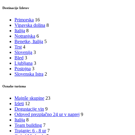
Destinacije Izletov
Primorska
16
Vipavska dolina
8
Italija
8
Notranjska
6
Benetke, Italija
5
Trst
4
Slovenija
3
Bled
3
Ljubljana
3
Postojna
3
Slovenska Istra
2
Oznake turizma
Majnše skupine
23
Izleti
12
Degustacije vin
9
Odpved prezplačno 24 ur v naprej
9
Italija
8
Team building
7
Trajanje: 6 - 8 ur
7