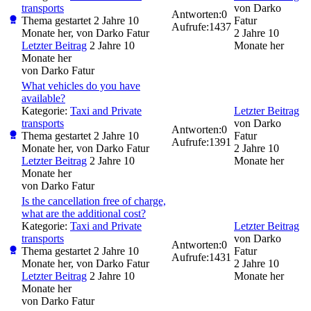
transports
von
Darko
Antworten:
0
Thema gestartet 2 Jahre 10
Fatur
Aufrufe:
1437
Monate her, von
Darko Fatur
2 Jahre 10
Letzter Beitrag
2 Jahre 10
Monate her
Monate her
von
Darko Fatur
What vehicles do you have
available?
Kategorie:
Taxi and Private
Letzter Beitrag
transports
von
Darko
Antworten:
0
Thema gestartet 2 Jahre 10
Fatur
Aufrufe:
1391
Monate her, von
Darko Fatur
2 Jahre 10
Letzter Beitrag
2 Jahre 10
Monate her
Monate her
von
Darko Fatur
Is the cancellation free of charge,
what are the additional cost?
Kategorie:
Taxi and Private
Letzter Beitrag
transports
von
Darko
Antworten:
0
Thema gestartet 2 Jahre 10
Fatur
Aufrufe:
1431
Monate her, von
Darko Fatur
2 Jahre 10
Letzter Beitrag
2 Jahre 10
Monate her
Monate her
von
Darko Fatur