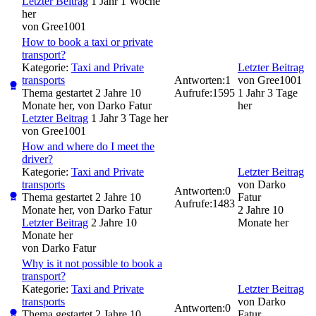
Letzter Beitrag
1 Jahr 1 Woche
her
von
Gree1001
How to book a taxi or private
transport?
Kategorie:
Taxi and Private
Letzter Beitrag
transports
Antworten:
1
von
Gree1001
Thema gestartet 2 Jahre 10
Aufrufe:
1595
1 Jahr 3 Tage
Monate her, von
Darko Fatur
her
Letzter Beitrag
1 Jahr 3 Tage her
von
Gree1001
How and where do I meet the
driver?
Kategorie:
Taxi and Private
Letzter Beitrag
transports
von
Darko
Antworten:
0
Thema gestartet 2 Jahre 10
Fatur
Aufrufe:
1483
Monate her, von
Darko Fatur
2 Jahre 10
Letzter Beitrag
2 Jahre 10
Monate her
Monate her
von
Darko Fatur
Why is it not possible to book a
transport?
Kategorie:
Taxi and Private
Letzter Beitrag
transports
von
Darko
Antworten:
0
Thema gestartet 2 Jahre 10
Fatur