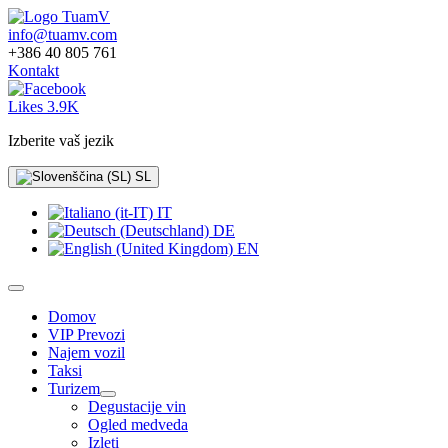
info@tuamv.com
+386 40 805 761
Kontakt
Likes 3.9K
Izberite vaš jezik
SL
IT
DE
EN
Domov
VIP Prevozi
Najem vozil
Taksi
Turizem
Degustacije vin
Ogled medveda
Izleti