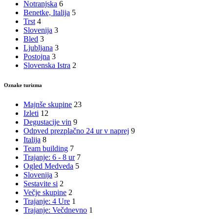
Notranjska
6
Benetke, Italija
5
Trst
4
Slovenija
3
Bled
3
Ljubljana
3
Postojna
3
Slovenska Istra
2
Oznake turizma
Majnše skupine
23
Izleti
12
Degustacije vin
9
Odpved prezplačno 24 ur v naprej
9
Italija
8
Team building
7
Trajanje: 6 - 8 ur
7
Ogled Medveda
5
Slovenija
3
Sestavite si
2
Večje skupine
2
Trajanje: 4 Ure
1
Trajanje: Večdnevno
1