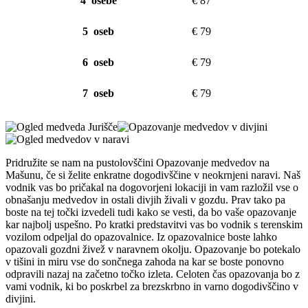
4 osebe
€ 87
5 oseb
€ 79
6 oseb
€ 79
7 oseb
€ 79
Pridružite se nam na pustolovščini Opazovanje medvedov na
Mašunu, če si želite enkratne dogodivščine v neokrnjeni naravi. Naš
vodnik vas bo pričakal na dogovorjeni lokaciji in vam razložil vse o
obnašanju medvedov in ostali divjih živali v gozdu. Prav tako pa
boste na tej točki izvedeli tudi kako se vesti, da bo vaše opazovanje
kar najbolj uspešno. Po kratki predstavitvi vas bo vodnik s terenskim
vozilom odpeljal do opazovalnice. Iz opazovalnice boste lahko
opazovali gozdni živež v naravnem okolju. Opazovanje bo potekalo
v tišini in miru vse do sončnega zahoda na kar se boste ponovno
odpravili nazaj na začetno točko izleta. Celoten čas opazovanja bo z
vami vodnik, ki bo poskrbel za brezskrbno in varno dogodivščino v
divjini.