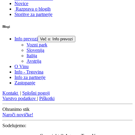
Novice
Razprava o blogih
Storitve za partnerje
Blogi
Info prevozi
Več o: Info prevozi
Vozni park
Slovenija
Italija
Avstrija
O Vinu
Info - Trgovina
Info za partnerje
Zastopanje
Kontakt
|
Splošni pogoji
Varstvo podatkov
|
Piškotki
Ohranimo stik
Naroči novičke!
Sodelujemo: