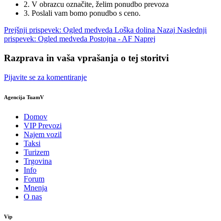
2. V obrazcu označite, želim ponudbo prevoza
3. Poslali vam bomo ponudbo s ceno.
Prejšnji prispevek: Ogled medveda Loška dolina
Nazaj
Naslednji
prispevek: Ogled medveda Postojna - AF
Naprej
Razprava in vaša vprašanja o tej storitvi
Pijavite se za komentiranje
Agencija TuamV
Domov
VIP Prevozi
Najem vozil
Taksi
Turizem
Trgovina
Info
Forum
Mnenja
O nas
Vip