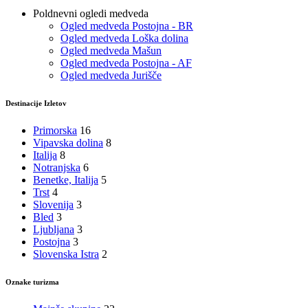
Poldnevni ogledi medveda
Ogled medveda Postojna - BR
Ogled medveda Loška dolina
Ogled medveda Mašun
Ogled medveda Postojna - AF
Ogled medveda Jurišče
Destinacije Izletov
Primorska
16
Vipavska dolina
8
Italija
8
Notranjska
6
Benetke, Italija
5
Trst
4
Slovenija
3
Bled
3
Ljubljana
3
Postojna
3
Slovenska Istra
2
Oznake turizma