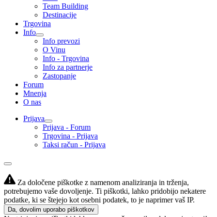
Team Building
Destinacije
Trgovina
Info
Info prevozi
O Vinu
Info - Trgovina
Info za partnerje
Zastopanje
Forum
Mnenja
O nas
Prijava
Prijava - Forum
Trgovina - Prijava
Taksi račun - Prijava
Za določene piškotke z namenom analiziranja in trženja,
potrebujemo vaše dovoljenje. Ti piškotki, lahko pridobijo nekatere
podatke, ki se štejejo kot osebni podatek, to je naprimer vaš IP.
Da, dovolim uporabo piškotkov