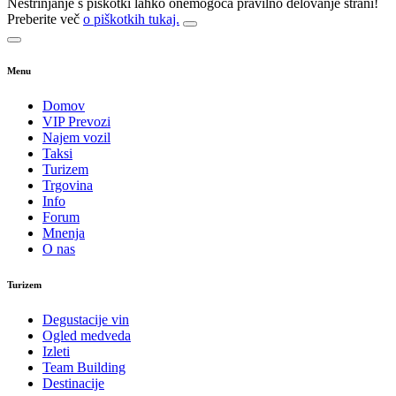
Nestrinjanje s piškotki lahko onemogoča pravilno delovanje strani!
Preberite več
o piškotkih tukaj.
Menu
Domov
VIP Prevozi
Najem vozil
Taksi
Turizem
Trgovina
Info
Forum
Mnenja
O nas
Turizem
Degustacije vin
Ogled medveda
Izleti
Team Building
Destinacije