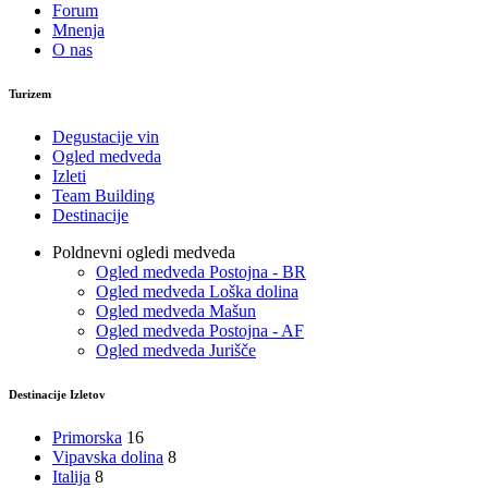
Forum
Mnenja
O nas
Turizem
Degustacije vin
Ogled medveda
Izleti
Team Building
Destinacije
Poldnevni ogledi medveda
Ogled medveda Postojna - BR
Ogled medveda Loška dolina
Ogled medveda Mašun
Ogled medveda Postojna - AF
Ogled medveda Jurišče
Destinacije Izletov
Primorska
16
Vipavska dolina
8
Italija
8