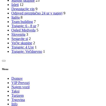
Majnše skupine
23
Izleti
12
Degustacije vin
9
Odpved prezplačno 24 ur v naprej
9
Italija
8
Team building
7
Trajanje: 6 - 8 ur
7
Ogled Medveda
5
Slovenija
3
Sestavite si
2
Večje skupine
2
Trajanje: 4 Ure
1
Trajanje: Večdnevno
1
Menu
Domov
VIP Prevozi
Najem vozil
Taksi
Turizem
Trgovina
Info