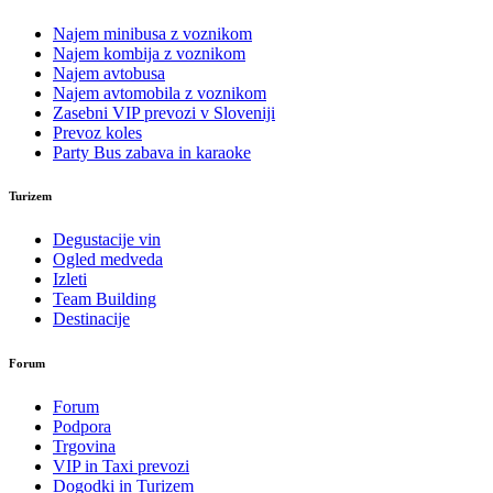
Najem minibusa z voznikom
Najem kombija z voznikom
Najem avtobusa
Najem avtomobila z voznikom
Zasebni VIP prevozi v Sloveniji
Prevoz koles
Party Bus zabava in karaoke
Turizem
Degustacije vin
Ogled medveda
Izleti
Team Building
Destinacije
Forum
Forum
Podpora
Trgovina
VIP in Taxi prevozi
Dogodki in Turizem