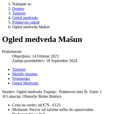
Nahajate se:
Domov
Turizem
Ogled medveda
Poldnevni ogledi
Ogled medveda Mašun
Ogled medveda Mašun
Podrobnosti
Objavljeno: 14 Februar 2023
Zadnja posodobitev: 18 September 2024
Turizem
Majnše skupine
Notranjska
Ogled Medveda
Storitev: Ogled medveda
Trajanje: Poldnevni izlet
Št. Oseb: 1
-8
Lokacija: Območje Ilirske Bistrice
Cena na osebo:
od €79 - €125
Možnosti:
Prevoz od začetne točke do opazovalnic.