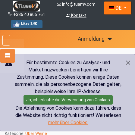
info@tuamv.com
Sprache au
DE
+386 40 805 761
Kontakt
Likes 3.9K
Anmeldung
Für bestimmte Cookies zu Analyse- und
Marketingzwecken benötigen wir Ihre
Aktuelle Seite:
Startseite
Info
Über Weine
Zustimmung. Diese Cookies können einige Daten
Eigenschaften und Struktur der Weine
sammeln, die als personenbezogene Daten gelten,
beispielsweise Ihre IP-Adresse.
Eigenschaften und Struktur der
Ja, ich erlaube die Verwendung von Cookies
Weine
Die Ablehnung von Cookies kann dazu führen, dass
die Website nicht richtig funktioniert! Weiterlesen
Details
mehr über Cookies.
Geschrieben von:
Darko Fatur
Kategorie:
Über Weine